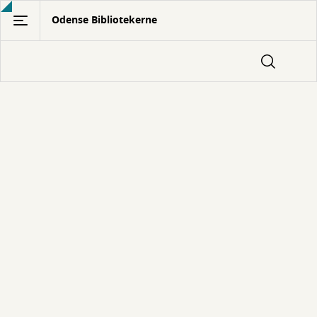
Gå
Odense Bibliotekerne
til
hovedindhold