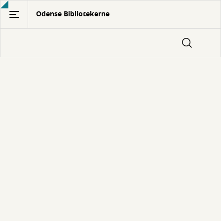
Gå
Odense Bibliotekerne
til
hovedindhold