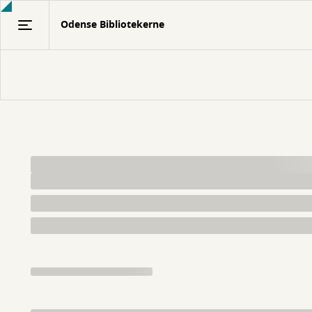
Gå
Odense Bibliotekerne
til
hovedindhold