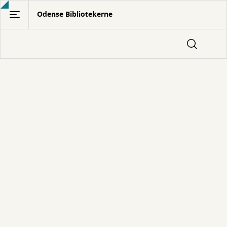
Gå
Odense Bibliotekerne
til
hovedindhold