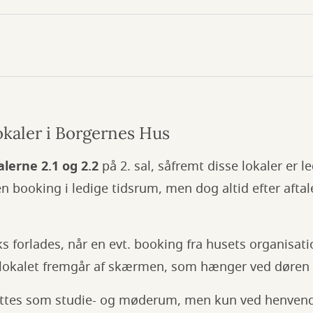
okaler i Borgernes Hus
alerne 2.1 og 2.2
på 2. sal, såfremt disse lokaler er l
en booking i ledige tidsrum, men dog altid efter afta
s forlades, når en evt. booking fra husets organisatio
 lokalet fremgår af skærmen, som hænger ved døren ti
ttes som studie- og møderum, men kun ved henvende