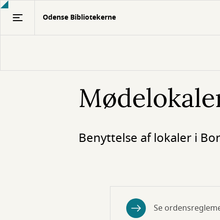
Gå
Odense Bibliotekerne
til
hovedindhold
Mødelokaler
Benyttelse af lokaler i B
Se ordensregleme