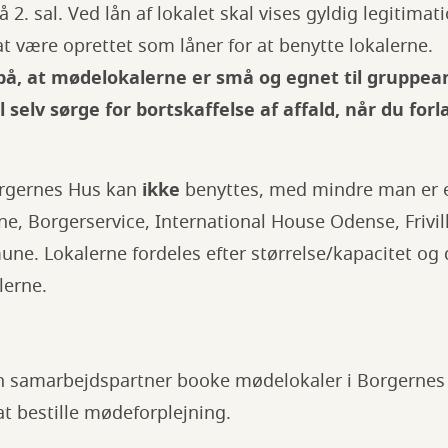
 2. sal. Ved lån af lokalet skal vises gyldig legitima
 at være oprettet som låner for at benytte lokalerne.
 at mødelokalerne er små og egnet til gruppearb
 selv sørge for bortskaffelse af affald, når du forl
orgernes Hus kan
ikke
benyttes, med mindre man er e
e, Borgerservice, International House Odense, Frivi
e. Lokalerne fordeles efter størrelse/kapacitet og 
alerne.
 samarbejdspartner booke mødelokaler i Borgernes 
at bestille mødeforplejning.