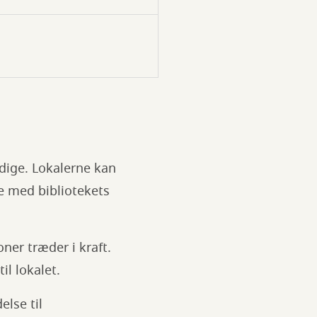
edige. Lokalerne kan
le med bibliotekets
ner træder i kraft.
l lokalet.
lse til