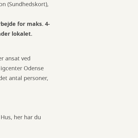
tion (Sundhedskort),
ejde for maks. 4-
ader lokalet.
r ansat ved
lligcenter Odense
det antal personer,
Hus, her har du