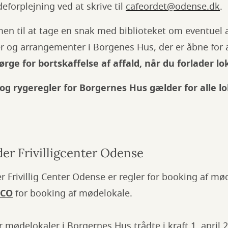
eforplejning ved at skrive til
cafeordet@odense.dk
.
en til at tage en snak med biblioteket om eventuel a
ter og arrangementer i Borgenes Hus, der er åbne for 
ørge for bortskaffelse af affald, når du forlader lo
g rygeregler for Borgernes Hus gælder for alle lo
er Frivilligcenter Odense
r Frivillig Center Odense er regler for booking af m
FCO
for booking af mødelokale.
 mødelokaler i Borgernes Hus trådte i kraft 1. april 