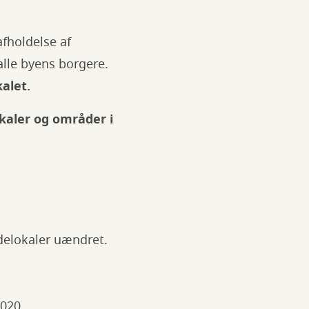
fholdelse af
alle byens borgere.
kalet.
kaler og områder i
ødelokaler uændret.
2020.