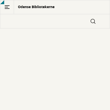
Gå
Odense Bibliotekerne
til
hovedindhold