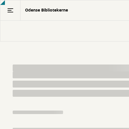
Gå
Odense Bibliotekerne
til
hovedindhold