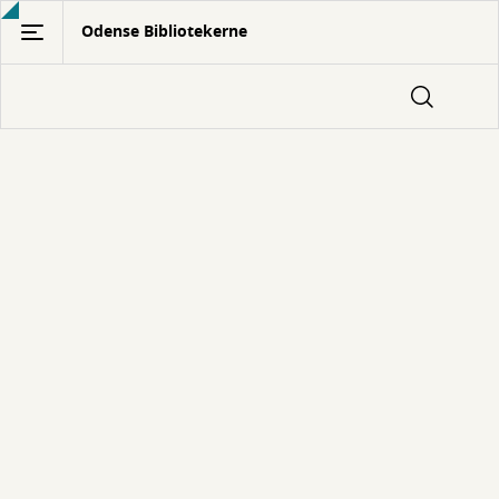
Gå
Odense Bibliotekerne
til
hovedindhold