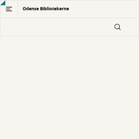
Gå
Odense Bibliotekerne
til
hovedindhold