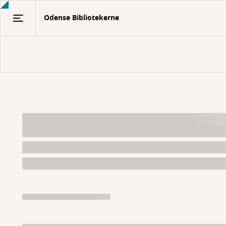
Gå
Odense Bibliotekerne
til
hovedindhold