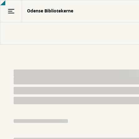
Gå
Odense Bibliotekerne
til
hovedindhold