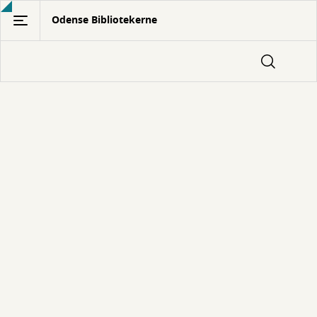
Gå
Odense Bibliotekerne
til
hovedindhold