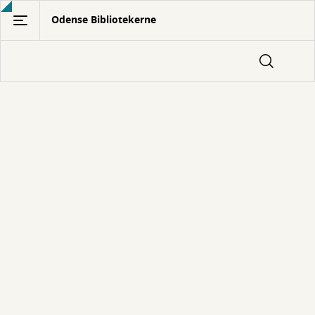
Gå
Odense Bibliotekerne
til
hovedindhold