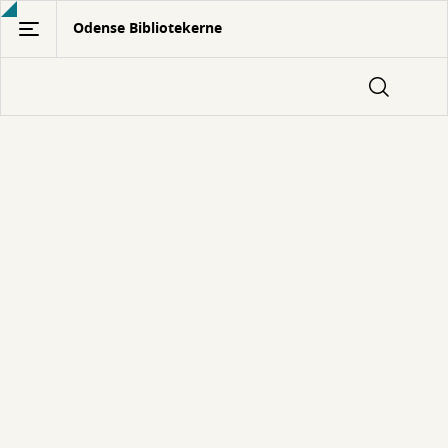
Gå
Odense Bibliotekerne
til
hovedindhold