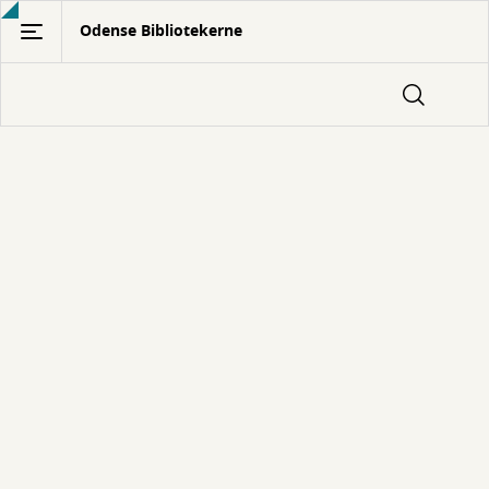
Gå
Odense Bibliotekerne
til
hovedindhold